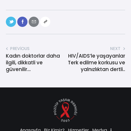
PREVIOUS
NEXT
Kadın doktorlar daha
HIV/AIDS’le yaşayanlar
ilgili, dikkatli ve
Terk edilme korkusu ve
güvenilir…
yalnızlıktan dertli..
Anasayfa
Biz Kimiz?
Hizmetler
Medya