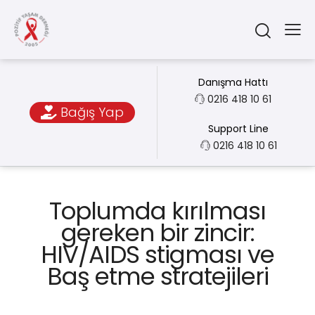
Danışma Hattı
0216 418 10 61
Bağış Yap
Support Line
0216 418 10 61
Toplumda kırılması
gereken bir zincir:
HIV/AIDS stigması ve
Baş etme stratejileri