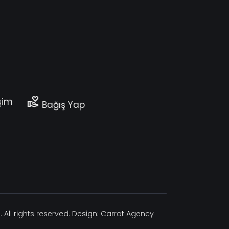
volunteer_activism
işim
Bağış Yap
 All rights reserved. Design:
Carrot Agency