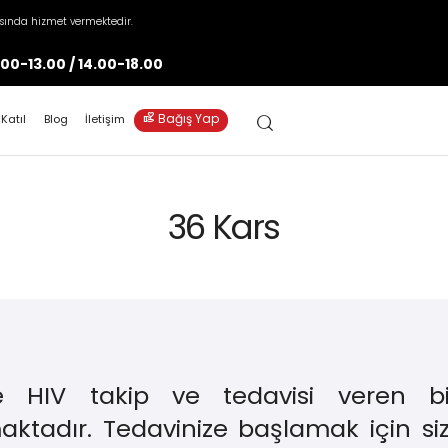
asında hizmet vermektedir.
.00-13.00 / 14.00-18.00
volunteer_activism
Bağış Yap
 Katıl
Blog
İletişim
36 Kars
de HIV takip ve tedavisi veren b
tadır. Tedavinize başlamak için si