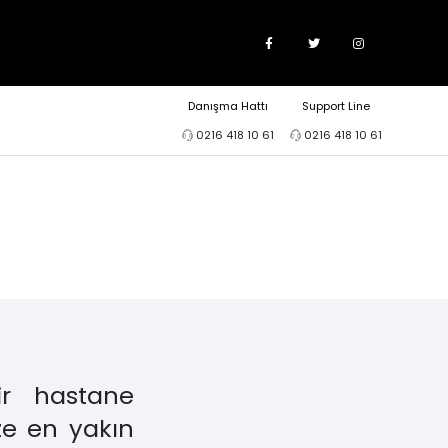
Danışma Hattı
Support Line
0216 418 10 61
0216 418 10 61
ir hastane
ze en yakın