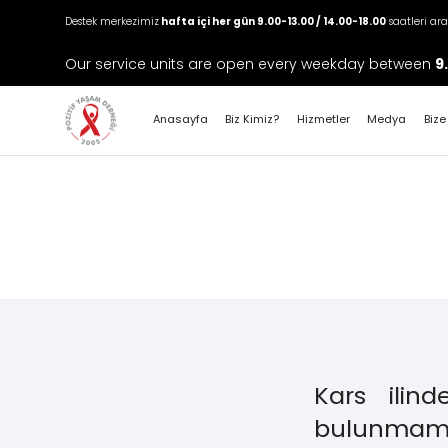
Destek merkezimiz
hafta içi her gün 9.00-13.00 / 14.00-18.00
saatleri ar
Our service units are open every weekday between
9
Anasayfa
Biz Kimiz?
Hizmetler
Medya
Bize
Kars ilin
bulunmamak