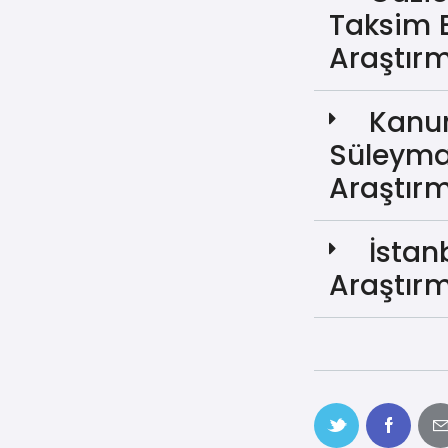
Taksim 
Araştır
Kanun
Süleyma
Araştır
İstan
Araştır