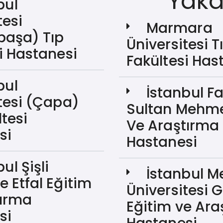
Yaka
bul
tesi
Marmara
paşa) Tıp
Üniversitesi T
i Hastanesi
Fakültesi Has
bul
İstanbul Fa
tesi (Çapa)
Sultan Mehme
ltesi
Ve Araştırma
si
Hastanesi
ul Şişli
İstanbul M
 Etfal Eğitim
Üniversitesi 
tırma
Eğitim ve Ara
si