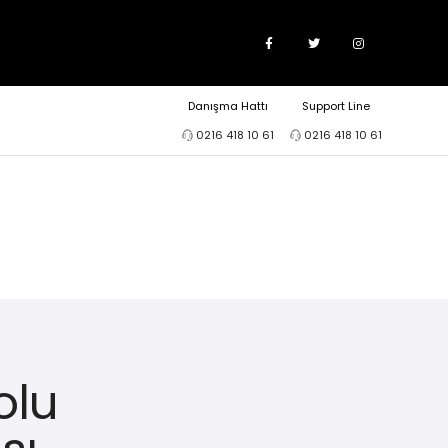
Danışma Hattı
Support Line
0216 418 10 61
0216 418 10 61
olu