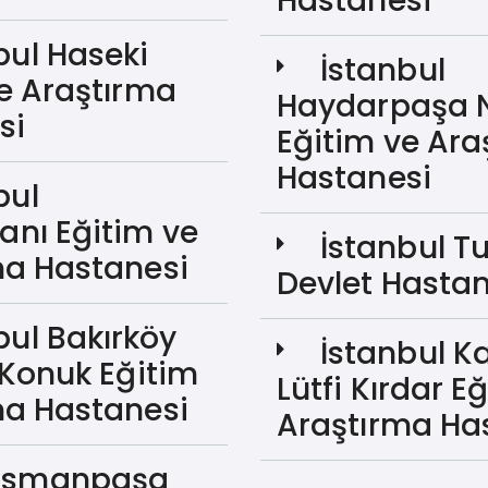
Hastanesi
bul Haseki
İstanbul
e Araştırma
Haydarpaşa
si
Eğitim ve Ara
Hastanesi
bul
nı Eğitim ve
İstanbul Tu
ma Hastanesi
Devlet Hastan
bul Bakırköy
İstanbul Ka
 Konuk Eğitim
Lütfi Kırdar E
ma Hastanesi
Araştırma Ha
osmanpaşa