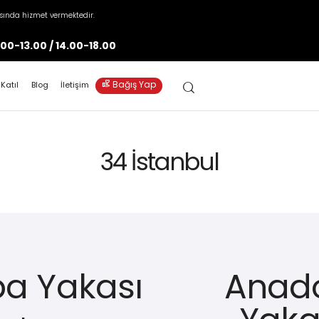
asında hizmet vermektedir.
.00-13.00 / 14.00-18.00
volunteer_activism
Bağış Yap
 Katıl
Blog
İletişim
34 İstanbul
a Yakası
Anad