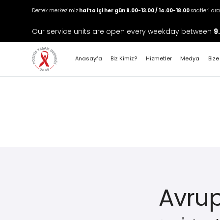
Destek merkezimiz
hafta içi her gün 9.00-13.00 / 14.00-18.00
saatleri ar
Our service units are open every weekday between
9
Anasayfa
Biz Kimiz?
Hizmetler
Medya
Bize
Avrup