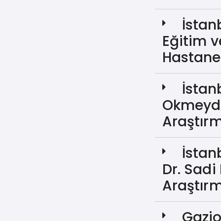
İstan
Eğitim v
Hastane
İstan
Okmeyda
Araştır
İstan
Dr. Sadi
Araştır
Gazi