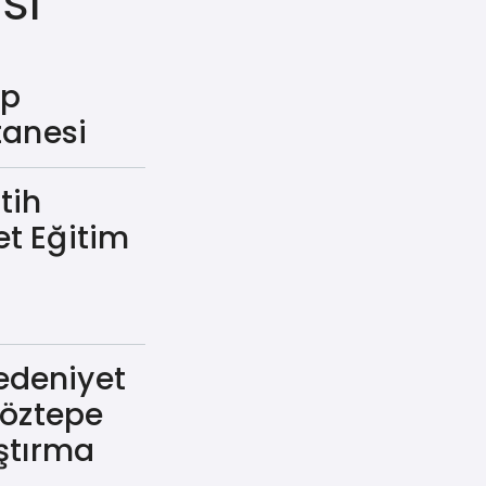
sı
ıp
tanesi
tih
t Eğitim
edeniyet
Göztepe
ştırma