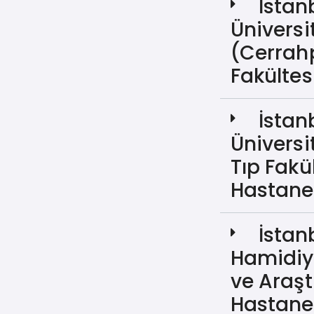
İstan
Üniversi
(Cerrah
Fakültes
İstan
Üniversi
Tıp Fakü
Hastane
İstanb
Hamidiye
ve Araş
Hastane