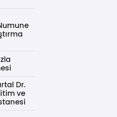
 Numune
ştırma
zla
esi
rtal Dr.
ğitim ve
stanesi