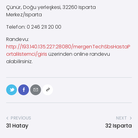
Çünür, Doğu yerleşkesi, 32260 Isparta
Merkez/Isparta
Telefon: 0 246 211 20 00
Randevu:
http://193.140.135.227:28080/mergenTechSbsHastaP
ortaliIstemci/giris
üzerinden online randevu
alabilirsiniz.
PREVIOUS
NEXT
31 Hatay
32 Isparta