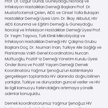
Prof. Dr. Özgür Günal, Güneydoğu Nöroloji ve
İnfeksiyon Hastalıkları Derneği Başkanı Prof. Dr.
Mustafa Kemal Çelen, AIDS ve Cinsel Yolla Bulaşan
Hastalıklar Derneği Üyesi Uzm. Dr. İlkay Akbulut, HIV
AIDS Korunma ve Eğitim Derneği & Güneydoğu
Nöroloji ve İnfeksiyon Hastalıkları Derneği Üyesi Prof.
Dr. Yeşim Taşova, Türk Klinik Mikrobiyoloji ve
İnfeksiyon Hastalıkları Derneği HIV Çalışma Grubu
Başkanı Doç. Dr. Asuman İnan, Türkiye Aile Sağlığı ve
Planlaması Vakfı Genel Koordinatörü Nurcan
Müftüoğlu, Pozitif-iz Derneği Yönetim Kurulu Üyesi
Önder Bora ve Pozitif Yaşam Derneği Dernek
Koordinatörü Yağmur Şenoğuz’un katılımlarıyla
gerçekleşen toplantıda HIV alanında doğru bilinen
yanlışlar, Türkiye ve dünyadan güncel veriler ve HIV
ile ilgili kamuoyu farkındalığını artırmaya yönelik
adımlar konuşuldu.
Dernek koordinatörümüz Yağmur Şenoğuz HIV