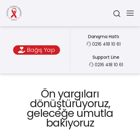
Danışma Hattı
0216 418 10 61
Bağış Yap
Support Line
0216 418 10 61
Ön yargıları
dönüştürüyoruz,
geleceğe umutla
bakıyoruz