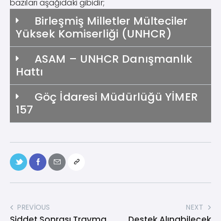
bazıları aşağıdaki gibidir;
Birleşmiş Milletler Mülteciler
Yüksek Komiserliği (UNHCR)
ASAM – UNHCR Danışmanlık
Hattı
Göç İdaresi Müdürlüğü YİMER
157
PREVIOUS
NEXT
Şiddet Sonrası Travma
Destek Alınabilecek