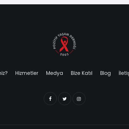
miz?
Hizmetler
Medya
Bize Katıl
Blog
İlet