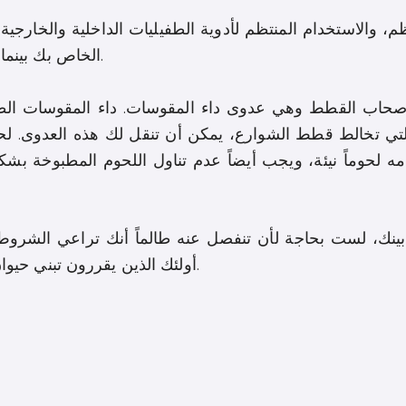
م، والاستخدام المنتظم لأدوية الطفيليات الداخلية والخارجية 
الخاص بك بينما أنت تعيش مع فيروس نقص المناعة البشرية.
 لأصحاب القطط وهي عدوى داء المقوسات. داء المقوسات الط
 التي تخالط قطط الشوارع، يمكن أن تنقل لك هذه العدوى. 
لحوماً نيئة، ويجب أيضاً عدم تناول اللحوم المطبوخة بشك
ي بينك، لست بحاجة لأن تنفصل عنه طالماً أنك تراعي الشر
أولئك الذين يقررون تبني حيوان أليف أثناء عيشهم مع فيروس نقص المناعة.