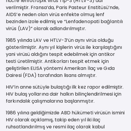
hücre lenfotropik virüs Tip-3 (HTLV-3) adı
verilmiştir. Fransa’da, Paris Pasteur Enstitüsü’nde,
AIDS’e neden olan virüs enfekte olmuş lenf
bezinden izole edilmiş ve “Lenfadenopati bağlantılı
virüs (LAV)” olarak adlandırılmıştır.
1985 yılında LAV ve HTLV-3’ün aynı virüs olduğu
gösterilmiştir. Aynı yıl kişilerin virüs ile karşılaştığını
yani virüsü aldığını tespit edebilmek için antikor
testi üretilmiştir. Antikorları tespit etmek için
geliştirilen ELISA yöntemi Amerikan İlaç ve Gıda
Dairesi (FDA) tarafından lisans almıştır.
HIV’in anne sütüyle bulaştığı ilk kez rapor edilmiştir.
HIV bulaş yollarına dair halkın bilinçlendirilmesi için
farkındalık çalışmalarına başlanmıştır.
1986 yılına geldiğimizde ABD hükümeti virüsün ismini
HIV olarak açıklamış, takip eden yıl iki ilaç
ruhsatlandırılmış ve resmi ilaç olarak kabul