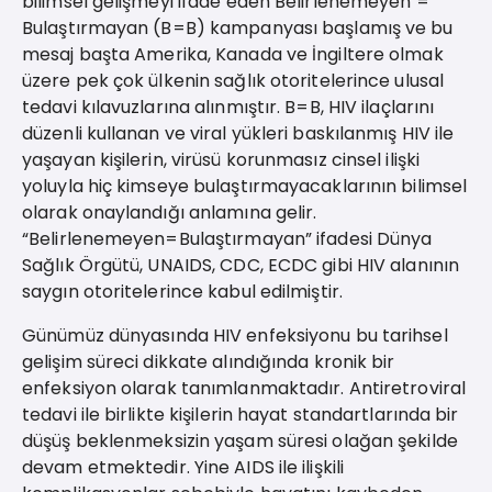
bilimsel gelişmeyi ifade eden Belirlenemeyen =
Bulaştırmayan (B=B) kampanyası başlamış ve bu
mesaj başta Amerika, Kanada ve İngiltere olmak
üzere pek çok ülkenin sağlık otoritelerince ulusal
tedavi kılavuzlarına alınmıştır. B=B, HIV ilaçlarını
düzenli kullanan ve viral yükleri baskılanmış HIV ile
yaşayan kişilerin, virüsü korunmasız cinsel ilişki
yoluyla hiç kimseye bulaştırmayacaklarının bilimsel
olarak onaylandığı anlamına gelir.
“Belirlenemeyen=Bulaştırmayan” ifadesi Dünya
Sağlık Örgütü, UNAIDS, CDC, ECDC gibi HIV alanının
saygın otoritelerince kabul edilmiştir.
Günümüz dünyasında HIV enfeksiyonu bu tarihsel
gelişim süreci dikkate alındığında kronik bir
enfeksiyon olarak tanımlanmaktadır. Antiretroviral
tedavi ile birlikte kişilerin hayat standartlarında bir
düşüş beklenmeksizin yaşam süresi olağan şekilde
devam etmektedir. Yine AIDS ile ilişkili